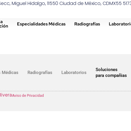
 Secc, Miguel Hidalgo, 11550 Ciudad de México, CDMX
55 517
ca
Especialidades Médicas
Radiografías
Laboratori
ción
Soluciones
s Médicas
Radiografías
Laboratorios
para compañias
ivera
Aviso de Privacidad